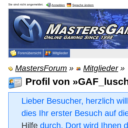
Sie sind nicht angemeldet.
Anmelden
Sprache ändern
Forenübersicht
Mitglieder
MastersForum
»
Mitglieder
»
Profil von »GAF_lusc
Lieber Besucher, herzlich wi
dies Ihr erster Besuch auf die
Hilfe
durch. Dort wird Ihnen 