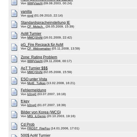
Von
WW|VisioN
(09.08.2003, 00:24)
vanilla
Von
royd
(01.09.2010, 22:14)
Standardspracheinstellung IE
Von
CF_Molsch_
(26.05.2009, 15:39)
AoM Turnier
Von
MMC|ShiNi
(16.01.2009, 22:42)
pG_Fire Recpack für AoM
Von
CF_Widowmaker
(05.11.2008, 13:59)
Zone: Rating Problem
Von
WW|VisioN
(29.11.2008, 00:17)
AoT Turnier $$$
Von
MMC|ShiNi
(02.05.2008, 15:59)
ESO unter Vista
Von
MotE_Tulkas
(13.02.2008, 16:21)
Fehlermeldung
Von
b0ng0
(03.07.2007, 16:18)
tt key
Von
b0ng0
(01.07.2007, 18:39)
Bilder von Korea (WCG)
Von
MfG_iLGenio
(20.10.2003, 19:16)
Cd Prob
Von
FROST_FireFox
(14.01.2006, 17:01)
500$ AoM Turnier