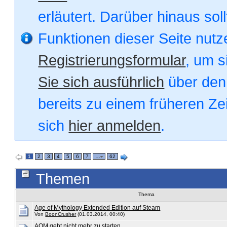
erläutert. Darüber hinaus soll
Funktionen dieser Seite nut
Registrierungsformular
, um s
Sie sich ausführlich
über den 
bereits zu einem früheren Zei
sich
hier anmelden
.
1
2
3
4
5
6
7
…
62
Themen
Thema
Age of Mythology Extended Edition auf Steam
Von
BoonCrusher
(01.03.2014, 00:40)
AOM geht nicht mehr zu starten