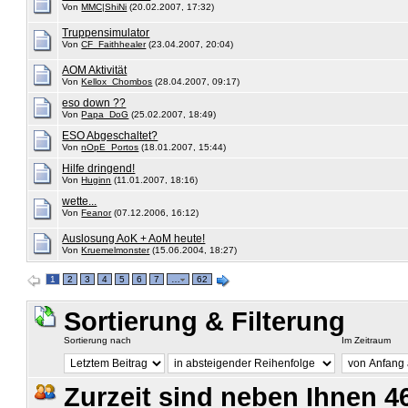
Von
MMC|ShiNi
(20.02.2007, 17:32)
Truppensimulator
Von
CF_Faithhealer
(23.04.2007, 20:04)
AOM Aktivität
Von
Kellox_Chombos
(28.04.2007, 09:17)
eso down ??
Von
Papa_DoG
(25.02.2007, 18:49)
ESO Abgeschaltet?
Von
nOpE_Portos
(18.01.2007, 15:44)
Hilfe dringend!
Von
Huginn
(11.01.2007, 18:16)
wette...
Von
Feanor
(07.12.2006, 16:12)
Auslosung AoK + AoM heute!
Von
Kruemelmonster
(15.06.2004, 18:27)
1
2
3
4
5
6
7
…
62
Sortierung & Filterung
Sortierung nach
Im Zeitraum
Zurzeit sind neben Ihnen 