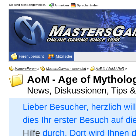
Sie sind nicht angemeldet.
Anmelden
Sprache ändern
Forenübersicht
Mitglieder
MastersForum
»
MastersGames - extended
»
AoE III / AoM / RoR
»
AoM - Age of Mytholog
News, Diskussionen, Tips &
Lieber Besucher, herzlich wi
dies Ihr erster Besuch auf die
Hilfe
durch. Dort wird Ihnen 